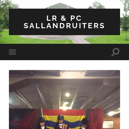
LR & PC
SALLANDRUITERS
Toggle
Toggle
zoekve
mobiel
menu