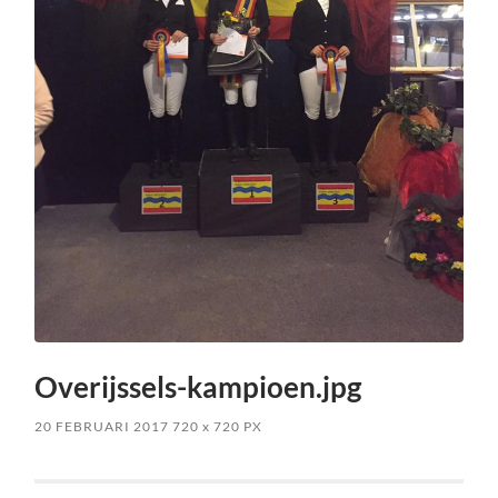
Overijssels-kampioen.jpg
20 FEBRUARI 2017
720
x
720 PX