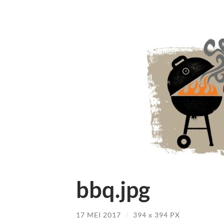
bbq.jpg
17 MEI 2017
/
394
x
394 PX