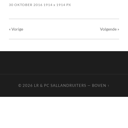
30 OKTOBER 2016
1914
x
1914 PX
« Vorige
Volgende
»
© 2026
LR & PC SALLANDRUITERS
—
BOVEN ↑