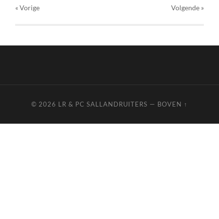
« Vorige
Volgende
»
© 2026
LR & PC SALLANDRUITERS
—
BOVEN ↑