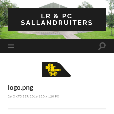
LR & PC
SALLANDRUITERS
Toggle
Toggle
zoekve
mobiel
menu
logo.png
26 OKTOBER 2016
120
x
120 PX