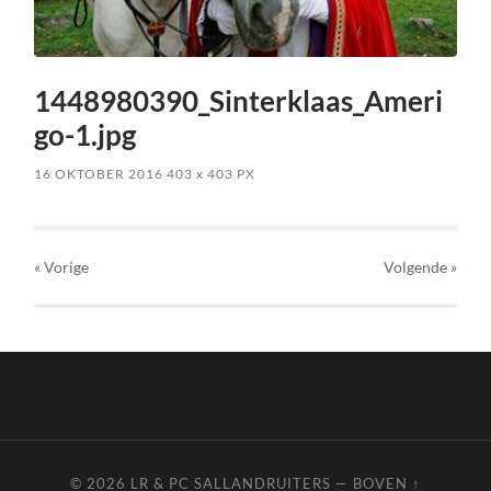
1448980390_Sinterklaas_Ameri
go-1.jpg
16 OKTOBER 2016
403
x
403 PX
« Vorige
Volgende
»
© 2026
LR & PC SALLANDRUITERS
—
BOVEN ↑