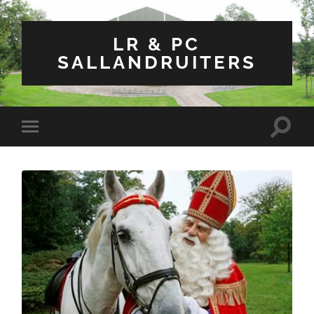
LR & PC
SALLANDRUITERS
Toggle
Toggle
zoekve
mobiel
menu