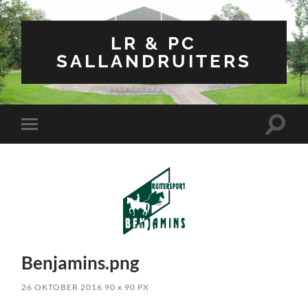
LR & PC
SALLANDRUITERS
Toggle
Toggle
zoekve
mobiel
menu
Benjamins.png
26 OKTOBER 2016
90
x
90 PX